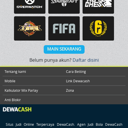
Arcade
Promosi
Referral
MAIN SEKARANG
VIP
Belum punya akun?
Daftar disini
Member
Lainnya
Tentang kami
Cara Betting
VERSI DESKTOP
Mobile
Link Dewacash
Kalkulator Mix Parlay
Zona
©
DEWACASH
Anti Blokir
Situs
Website
Bandar
Agen
Taruhan
Situs Judi Online Terpercaya
DewaCash
. Agen Judi Bola DewaCash