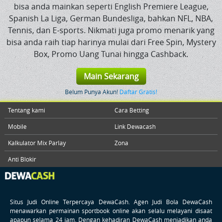
bisa anda mainkan seperti English Premiere League,
Spanish La Liga, German Bundesliga, bahkan NFL, NBA,
Arcade
Tennis, dan E-sports. Nikmati juga promo menarik yang
bisa anda raih tiap harinya mulai dari Free Spin, Mystery
Promosi
Box, Promo Uang Tunai hingga Cashback.
Referral
Main Sekarang
Belum Punya Akun!
Daftar Gratis!
VIP
Member
Tentang kami
Cara Betting
Lainnya
Mobile
Link Dewacash
VERSI DESKTOP
Kalkulator Mix Parlay
Zona
Anti Blokir
©
DEWACASH
Situs
Website
Bandar
Situs Judi Online Terpercaya
DewaCash
. Agen Judi Bola DewaCash
Agen
menawarkan permainan sportbook online akan selalu melayani disaat
Taruhan
apapun selama 24 jam. Dengan kehadiran DewaCash menjadikan anda