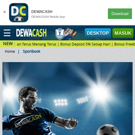
×
DEWACASH
Download
DEWACASH Mobile App
☰
DESKTOP
MASUK
NEW :
H Cuan Terus Menang Terus | Bonus Deposit 5% Setiap Hari | Bonus Freeb
DAFTAR
MASUK
Home
Sportbook
Beranda
Deposit
Games
PROMO
Sportbook
PROMO
E-Sport
PROMO